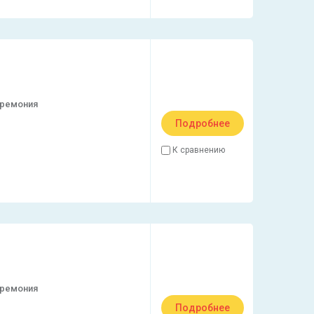
еремония
Подробнее
К сравнению
еремония
Подробнее