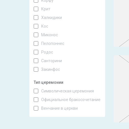
Корфу
Крит
Халкидики
Кос
Миконос
Пелопоннес
Родос
Санторини
Закинфос
Тип церемонии
Символическая церемония
Официальное бракосочетание
Венчание в церкви