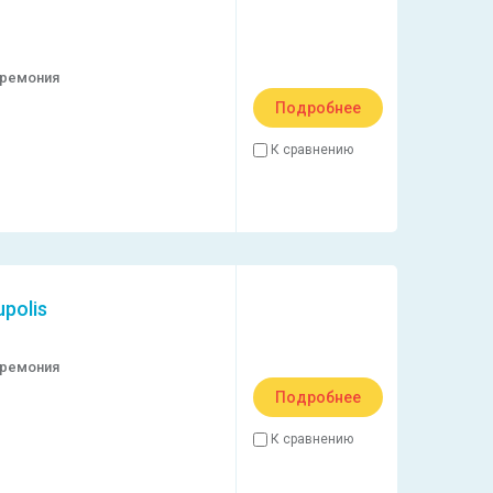
еремония
Подробнее
К сравнению
polis
еремония
Подробнее
К сравнению