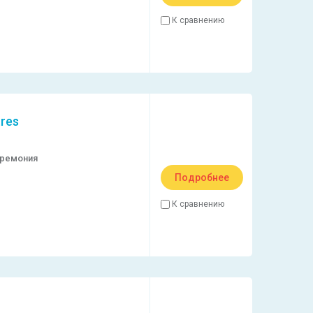
К сравнению
res
еремония
Подробнее
К сравнению