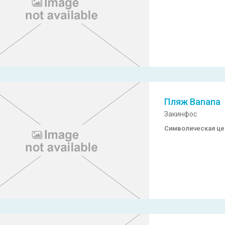
Пляж Banana
Закинфос
Символическая ц