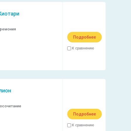
Киотари
еремония
Подробнее
К сравнению
клион
осочетание
Подробнее
К сравнению