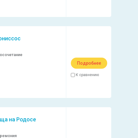
сониссос
осочетание
Подробнее
К сравнению
ща на Родосе
еремония