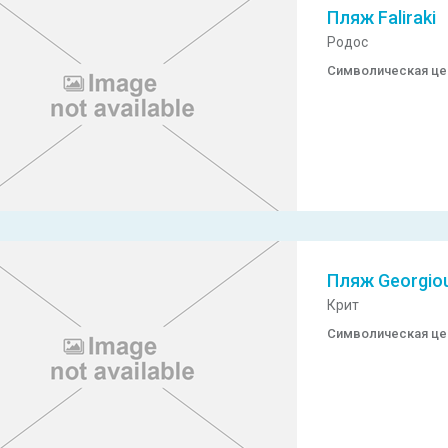
Пляж Faliraki
Родос
Символическая ц
Пляж Georgiou
Крит
Символическая ц