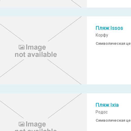
Пляж Issos
Корфу
Символическая ц
Пляж Ixia
Родос
Символическая ц