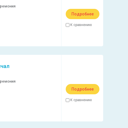
еремония
Подробнее
К сравнению
ичал
еремония
Подробнее
К сравнению