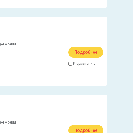
еремония
Подробнее
К сравнению
еремония
Подробнее