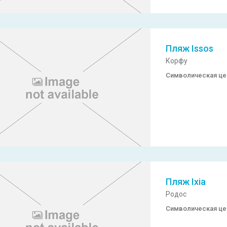
Пляж Issos
Корфу
Символическая ц
Пляж Ixia
Родос
Символическая ц