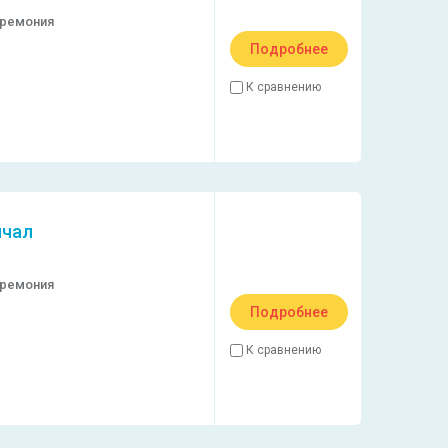
еремония
Подробнее
К сравнению
ичал
еремония
Подробнее
К сравнению