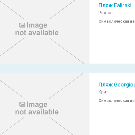
Пляж Faliraki
Родос
Символическая ц
Пляж Georgiou
Крит
Символическая ц