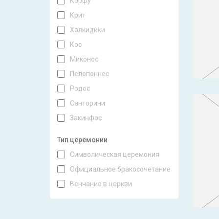
Корфу
Крит
Халкидики
Кос
Миконос
Пелопоннес
Родос
Санторини
Закинфос
Тип церемонии
Символическая церемония
Официальное бракосочетание
Венчание в церкви