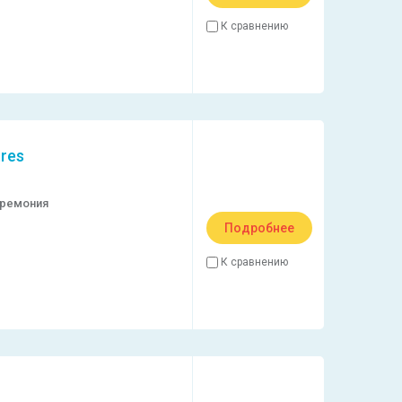
К сравнению
res
еремония
Подробнее
К сравнению