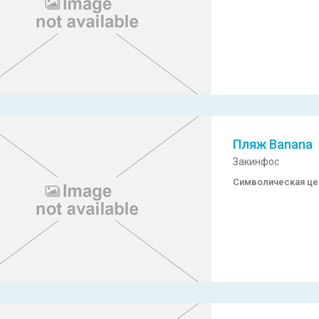
Пляж Banana
Закинфос
Символическая ц