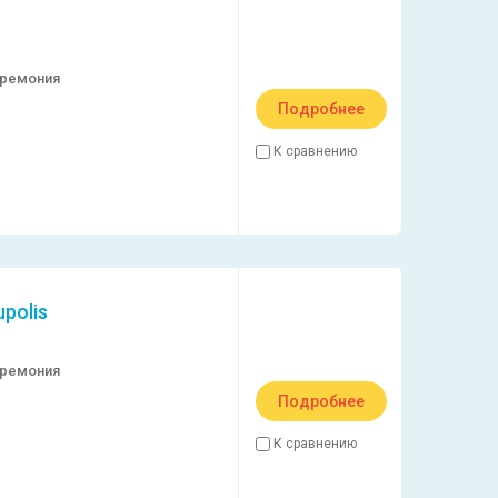
еремония
Подробнее
К сравнению
polis
еремония
Подробнее
К сравнению