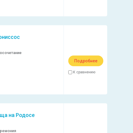
сониссос
осочетание
Подробнее
К сравнению
ща на Родосе
еремония