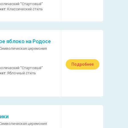
олический "Стартовый"
кет:
Классический стиль
ое яблоко на Родосе
Символическая церемония
Подробнее
олический "Стартовый"
кет:
Яблочный стиль
ики
Символическая церемония