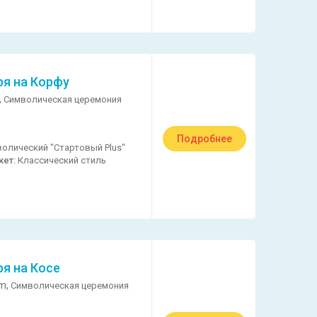
ря на Корфу
,
Символическая церемония
Подробнее
олический "Стартовый Plus"
кет:
Классический стиль
ря на Косе
m,
Символическая церемония