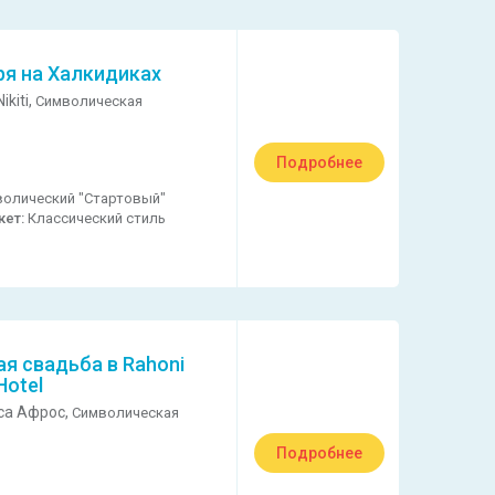
ря на Халкидиках
ikiti,
Символическая
Подробнее
олический "Стартовый"
кет:
Классический стиль
я свадьба в Rahoni
Hotel
са Афрос,
Символическая
Подробнее