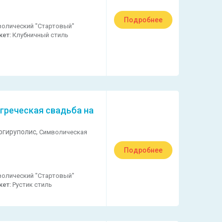
Подробнее
олический "Стартовый"
кет:
Клубничный стиль
греческая свадьба на
ргируполис,
Символическая
Подробнее
олический "Стартовый"
кет:
Рустик стиль