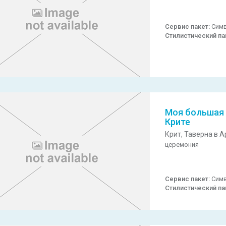
Сервис пакет:
Симв
Стилистический па
Моя большая 
Крите
Крит,
Таверна в А
церемония
Сервис пакет:
Симв
Стилистический па