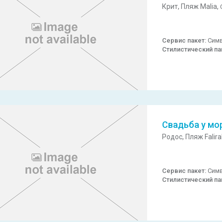
Крит,
Пляж Malia,
Сервис пакет:
Симв
Стилистический па
Свадьба у мо
Родос,
Пляж Falira
Сервис пакет:
Симв
Стилистический па