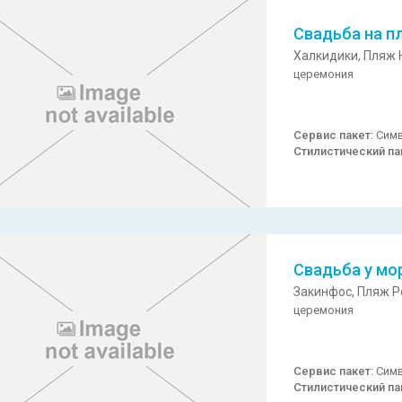
Свадьба на п
Халкидики,
Пляж 
церемония
Сервис пакет:
Симв
Стилистический па
Свадьба у мо
Закинфос,
Пляж Po
церемония
Сервис пакет:
Симв
Стилистический па