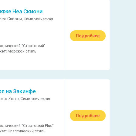
ляже Неа Скиони
Неа Скиони,
Символическая
Подробнее
олический "Стартовый"
кет:
Морской стиль
ря на Закинфе
rto Zorro,
Символическая
Подробнее
олический "Стартовый Plus"
кет:
Классический стиль