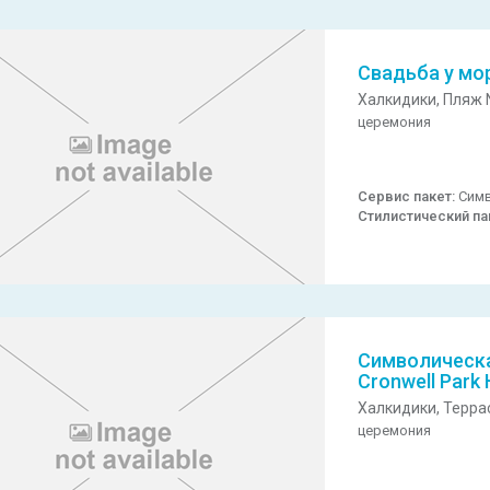
Свадьба у мо
Халкидики,
Пляж N
церемония
Сервис пакет:
Симв
Стилистический па
Символическа
Cronwell Park 
Халкидики,
Терра
церемония