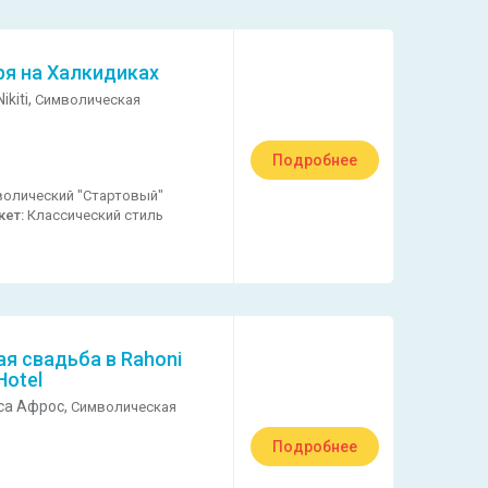
ря на Халкидиках
ikiti,
Символическая
Подробнее
олический "Стартовый"
кет:
Классический стиль
я свадьба в Rahoni
Hotel
са Афрос,
Символическая
Подробнее