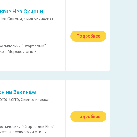
ляже Неа Скиони
Неа Скиони,
Символическая
Подробнее
олический "Стартовый"
кет:
Морской стиль
ря на Закинфе
rto Zorro,
Символическая
Подробнее
олический "Стартовый Plus"
кет:
Классический стиль