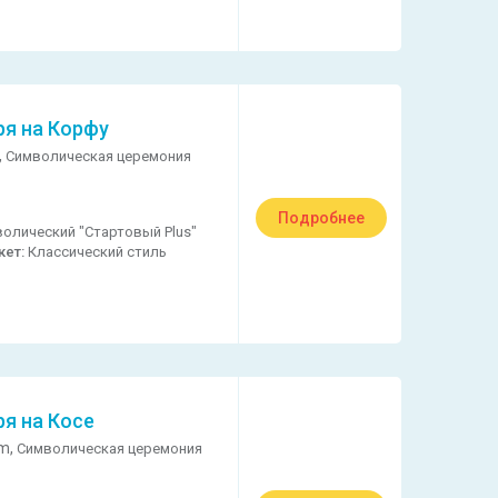
ря на Корфу
,
Символическая церемония
Подробнее
олический "Стартовый Plus"
кет:
Классический стиль
ря на Косе
m,
Символическая церемония