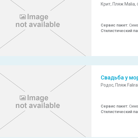
Крит,
Пляж Malia,
Сервис пакет:
Симв
Стилистический па
Свадьба у мо
Родос,
Пляж Falira
Сервис пакет:
Симв
Стилистический па