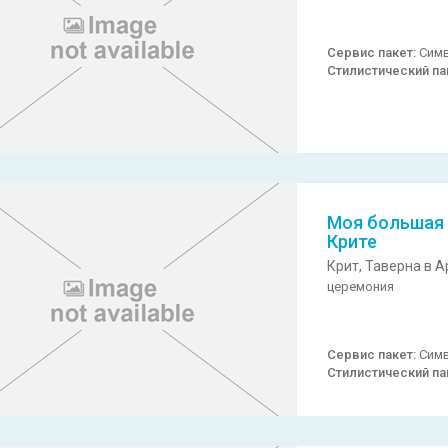
Сервис пакет:
Симв
Стилистический па
Моя большая 
Крите
Крит,
Таверна в А
церемония
Сервис пакет:
Симв
Стилистический па