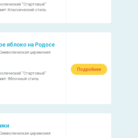
олический "Стартовый"
кет:
Классический стиль
ое яблоко на Родосе
Символическая церемония
Подробнее
олический "Стартовый"
кет:
Яблочный стиль
ики
Символическая церемония