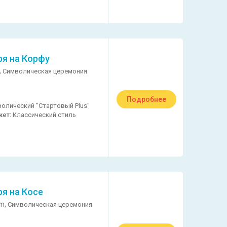
ря на Корфу
,
Символическая церемония
Подробнее
олический "Стартовый Plus"
кет:
Классический стиль
ря на Косе
m,
Символическая церемония