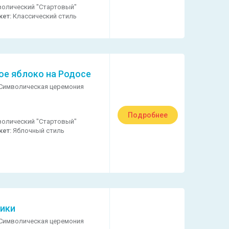
олический "Стартовый"
кет:
Классический стиль
ое яблоко на Родосе
Символическая церемония
Подробнее
олический "Стартовый"
кет:
Яблочный стиль
ики
Символическая церемония