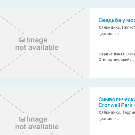
Свадьба у мо
Халкидики,
Пляж N
церемония
Сервис пакет:
Симв
Стилистический па
Символическа
Cronwell Park 
Халкидики,
Терра
церемония