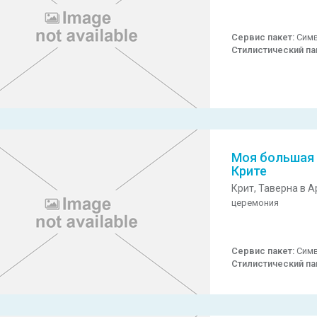
Сервис пакет:
Симв
Стилистический па
Моя большая 
Крите
Крит,
Таверна в А
церемония
Сервис пакет:
Симв
Стилистический па