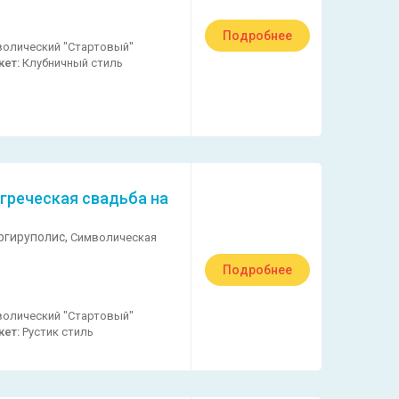
Подробнее
олический "Стартовый"
кет:
Клубничный стиль
греческая свадьба на
ргируполис,
Символическая
Подробнее
олический "Стартовый"
кет:
Рустик стиль