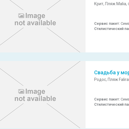
Крит,
Пляж Malia,
Сервис пакет:
Симв
Стилистический па
Свадьба у мо
Родос,
Пляж Falira
Сервис пакет:
Симв
Стилистический па