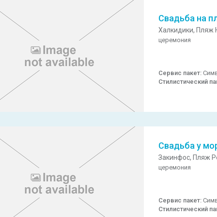
Свадьба на п
Халкидики,
Пляж 
церемония
Сервис пакет:
Симв
Стилистический па
Свадьба у мо
Закинфос,
Пляж Po
церемония
Сервис пакет:
Симв
Стилистический па