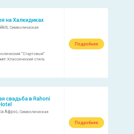
ря на Халкидиках
ikiti,
Символическая
Подробнее
олический "Стартовый"
кет:
Классический стиль
я свадьба в Rahoni
Hotel
са Афрос,
Символическая
Подробнее