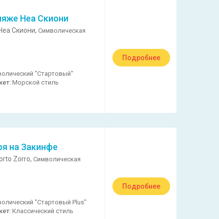
ляже Неа Скиони
Неа Скиони,
Символическая
Подробнее
олический "Стартовый"
кет:
Морской стиль
ря на Закинфе
rto Zorro,
Символическая
Подробнее
олический "Стартовый Plus"
кет:
Классический стиль