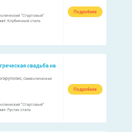
Подробнее
олический "Стартовый"
кет:
Клубничный стиль
греческая свадьба на
ргируполис,
Символическая
Подробнее
олический "Стартовый"
кет:
Рустик стиль