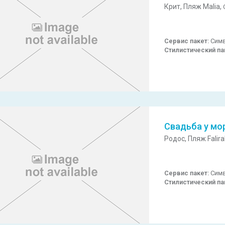
Крит,
Пляж Malia,
Сервис пакет:
Симв
Стилистический па
Свадьба у мо
Родос,
Пляж Falira
Сервис пакет:
Симв
Стилистический па