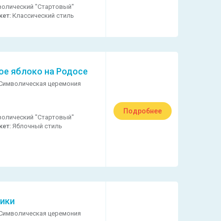
олический "Стартовый"
кет:
Классический стиль
ое яблоко на Родосе
Символическая церемония
Подробнее
олический "Стартовый"
кет:
Яблочный стиль
ики
Символическая церемония