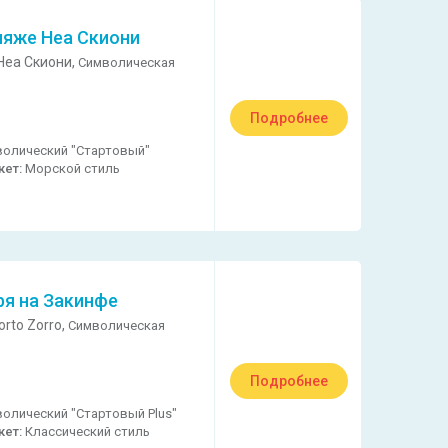
ляже Неа Скиони
Неа Скиони,
Символическая
Подробнее
олический "Стартовый"
кет:
Морской стиль
ря на Закинфе
rto Zorro,
Символическая
Подробнее
олический "Стартовый Plus"
кет:
Классический стиль