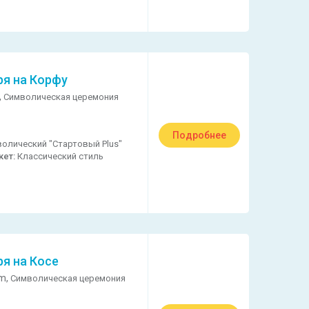
ря на Корфу
,
Символическая церемония
Подробнее
олический "Стартовый Plus"
кет:
Классический стиль
ря на Косе
m,
Символическая церемония