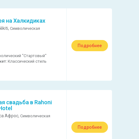
ря на Халкидиках
ikiti,
Символическая
Подробнее
олический "Стартовый"
кет:
Классический стиль
я свадьба в Rahoni
Hotel
са Афрос,
Символическая
Подробнее