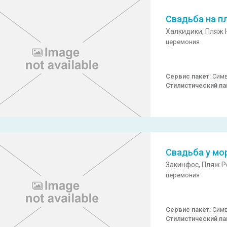
Свадьба на п
Халкидики,
Пляж 
церемония
Сервис пакет:
Симв
Стилистический па
Свадьба у мо
Закинфос,
Пляж Po
церемония
Сервис пакет:
Симв
Стилистический па