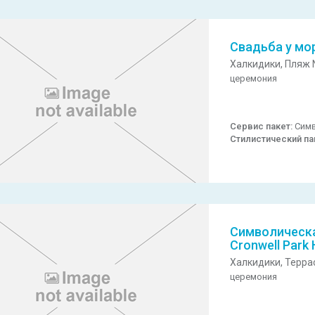
Свадьба у мо
Халкидики,
Пляж N
церемония
Сервис пакет:
Симв
Стилистический па
Символическа
Cronwell Park 
Халкидики,
Терра
церемония