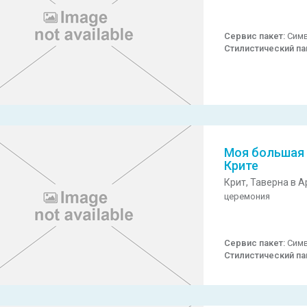
Сервис пакет:
Симв
Стилистический па
Моя большая 
Крите
Крит,
Таверна в А
церемония
Сервис пакет:
Симв
Стилистический па