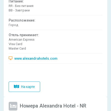
Питание:
RR - Без питания
BB - Завтраки
Расположениe:
Город
Отель принимает:
American Express
Visa Card
Master Card
www.alexandrahotels.com
На карте
Номера Alexandra Hotel - NR