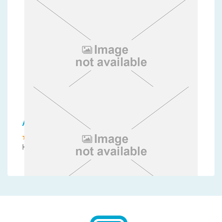
Aeolos Beach Resort-Corfu
Корфу, Перама
Sunshine Corfu Hotel and Spa