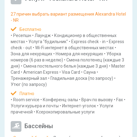
27 причин выбрать вариант размещения Alexandra Hotel
- NR
Бесплатно
•
Ресепшн
•
Лаундж
•
Кондиционер в общественных
местах
•
Услуга "будильник"
•
Express check - in
•
Express
check - out
•
Wi-Fi интернет в общественных местах
•
Зона для некурящих
•
Номера для некурящих
•
Уборка
номеров
(6 раз в неделю)
•
Смена полотенец
(каждые 3
дня)
•
Смена постельного белья
(каждые 3 дня)
•
Master
Card
•
American Express
•
Visa Card
•
Сауна
•
Тренажерный зал
•
Гладильная доска
(по запросу)
•
Утюг
(по запросу)
Платно
•
Room service
•
Конференц-залы
•
Врач по вызову
•
Fax
•
Услуги курьера и почты
•
Интернет-уголок
•
Услуги
прачечной
•
Ксерокопировальные услуги
Бассейны