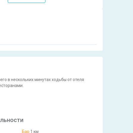
его в нескольких минутах ходьбы от отеля
есторанами.
льности
Бар
1 км