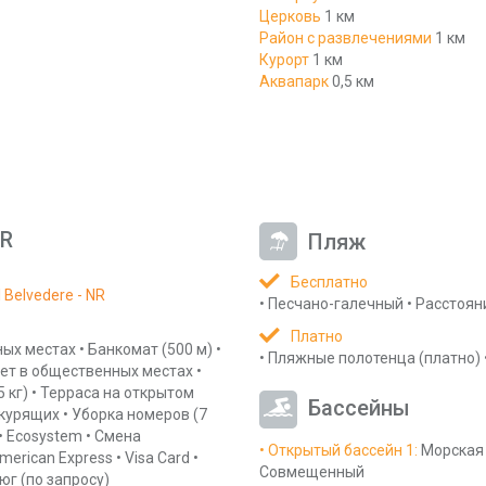
Церковь
1 км
Район c развлечениями
1 км
Курорт
1 км
Аквапарк
0,5 км
NR
Пляж
Бесплатно
Belvedere - NR
•
Песчано-галечный
•
Расстоян
Платно
ных местах
•
Банкомат
(500 м)
•
•
Пляжные полотенца
(платно)
нет в общественных местах
•
5 кг)
•
Терраса на открытом
Бассейны
екурящих
•
Уборка номеров
(7
•
Ecosystem
•
Смена
• Открытый бассейн 1
:
Морская
merican Express
•
Visa Card
•
Совмещенный
юг
(по запросу)