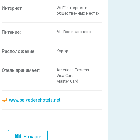
Wi-Fi интернет в
Интернет:
общественных местах
AI - Все включено
Питание:
Курорт
Расположениe:
American Express
Отель принимает:
Visa Card
Master Card
www.belvederehotels.net
На карте