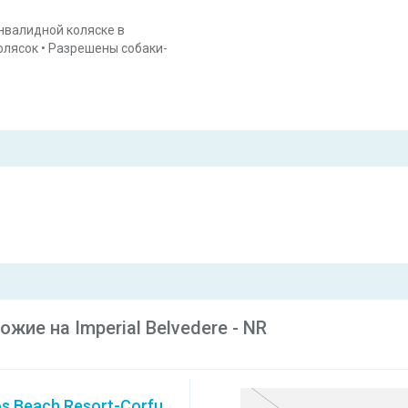
нвалидной коляске в
олясок
•
Разрешены собаки-
ие на Imperial Belvedere - NR
s Beach Resort-Corfu