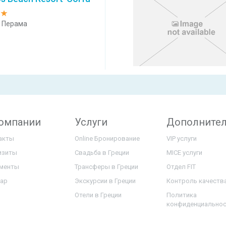
 Перама
компании
Услуги
Дополните
акты
Online Бронирование
VIP услуги
изиты
Свадьба в Греции
MICE услуги
менты
Трансферы в Греции
Отдел FIT
map
Экскурсии в Греции
Контроль качеств
Отели в Греции
Политика
конфиденциально