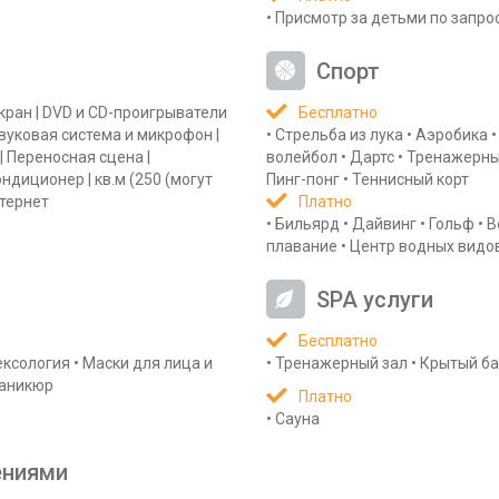
•
Присмотр за детьми по запро
Спорт
кран
|
DVD и CD-проигрыватели
Бесплатно
вуковая система и микрофон
|
•
Стрельба из лука
•
Аэробика
•
|
Переносная сцена
|
волейбол
•
Дартс
•
Тренажерны
ондиционер
|
кв.м
(250 (могут
Пинг-понг
•
Теннисный корт
нтернет
Платно
•
Бильярд
•
Дайвинг
•
Гольф
•
В
плавание
•
Центр водных видов
SPA услуги
Бесплатно
ксология
•
Маски для лица и
•
Тренажерный зал
•
Крытый ба
аникюр
Платно
•
Сауна
ениями