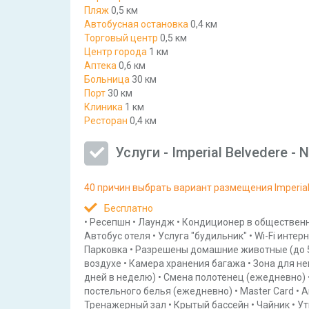
Пляж
0,5 км
Автобусная остановка
0,4 км
Торговый центр
0,5 км
Центр города
1 км
Аптека
0,6 км
Больница
30 км
Порт
30 км
Клиника
1 км
Ресторан
0,4 км
Услуги - Imperial Belvedere - 
40 причин выбрать вариант размещения Imperial 
Бесплатно
•
Ресепшн
•
Лаундж
•
Кондиционер в обществен
Автобус отеля
•
Услуга "будильник"
•
Wi-Fi интер
Парковка
•
Разрешены домашние животные
(до 
воздухе
•
Камера хранения багажа
•
Зона для н
дней в неделю)
•
Смена полотенец
(ежедневно)
постельного белья
(ежедневно)
•
Master Card
•
A
Тренажерный зал
•
Крытый бассейн
•
Чайник
•
Ут