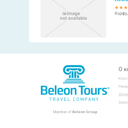
Корфу,
О 
Конт
Рекв
Доку
Site
Member of
Beleon Group