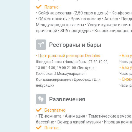
Платно
•
Сейф на ресепшн
(2,50 евро в день)
•
Конферен
•
Обмен валюты
•
Врач по вызову
•
Аптека
•
Поздн
Международные газеты
•
Услуги курьера и почт
прачечной
•
SPA процедуры
•
Ксерокопировальн
Рестораны и бары
• Центральный ресторан Dedalos
• Бар 
Шведский стол
Часы работы
: 07.30-10.00,
Часы р
|
• Бар 
13.00-14.30, 19.00-21.00
Тип кухни
:
|
Греческая & Международная
Часы р
|
• Снэк
Кондиционирование
Дресс-код
Для
|
|
некурящих
Часы р
Развлечения
Бесплатно
•
ТВ-комната
•
Анимация
•
Тематические вечера
бассейне
•
Вечера живой музыки
•
Игровая комн
Платно