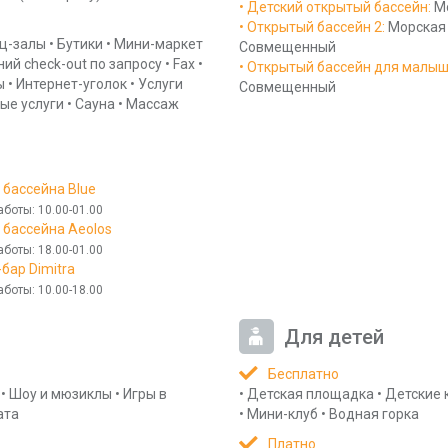
• Детский открытый бассейн
:
М
• Открытый бассейн 2
:
Морская
ц-залы
•
Бутики
•
Мини-маркет
Совмещенный
ий check-out по запросу
•
Fax
•
• Открытый бассейн для малы
ы
•
Интернет-уголок
•
Услуги
Совмещенный
ые услуги
•
Сауна
•
Массаж
у бассейна Blue
аботы
: 10.00-01.00
у бассейна Aeolos
аботы
: 18.00-01.00
-бар Dimitra
аботы
: 10.00-18.00
Для детей
Бесплатно
•
Шоу и мюзиклы
•
Игры в
•
Детская площадка
•
Детские 
ата
•
Мини-клуб
•
Водная горка
Платно