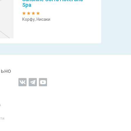
Spa
Корфу, Нисаки
льно
а
сти