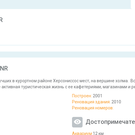
R
 NR
лучших в курортном районе Херсониссос мест, на вершине холма. Вс
 активная туристическая жизнь с ее кафетериями, магазинами и р
Построен:
2001
Реновация здания:
2010
Реновация номеров:
Достопримечате
Аквариум
12 км