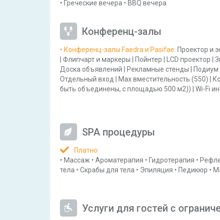
•
Греческие вечера
•
BBQ вечера
Конференц-залы
• Конференц-залы Faedra и Pasifae
:
Проектор и э
|
Флипчарт и маркеры
|
Пойнтер
|
LCD проектор
|
З
Доска объявлений
|
Рекламные стенды
|
Подиум
Отдельный вход
|
Max вместительность
(550)
|
К
быть объединены, с площадью 500 м2))
|
Wi-Fi и
SPA процедуры
Платно
•
Массаж
•
Ароматерапия
•
Гидротерапия
•
Рефле
тела
•
Скрабы для тела
•
Эпиляция
•
Педикюр
•
М
Услуги для гостей с огранич