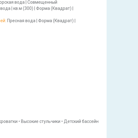
орская вода
|
Совмещенный
 вода
|
кв.м
(300)
|
Форма
(Квадрат)
|
шей
:
Пресная вода
|
Форма
(Квадрат)
|
кроватки
•
Высокие стульчики
•
Детский бассейн