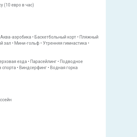
су
(10 евро в час)
Аква-аэробика
•
Баскетбольный корт
•
Пляжный
й зал
•
Мини-гольф
•
Утренняя гимнастика
•
ерховая езда
•
Парасейлинг
•
Подводное
 спорта
•
Виндсерфинг
•
Водная горка
ссейн