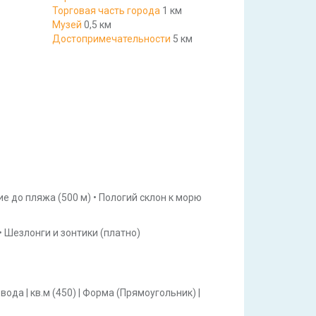
Торговая часть города
1 км
Музей
0,5 км
Достопримечательности
5 км
ие до пляжа
(500 м)
•
Пологий склон к морю
•
Шезлонги и зонтики
(платно)
 вода
|
кв.м
(450)
|
Форма
(Прямоугольник)
|