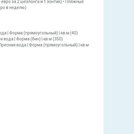
6 евро за 2 шезлонга и 1 зонтик)
•
Пляжные
евро в неделю)
ода
|
Форма
(прямоугольный)
|
кв.м
(40)
я вода
|
Форма
(бин)
|
кв.м
(350)
Пресная вода
|
Форма
(прямоугольный)
|
кв.м