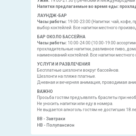
Ужин:
19.00-21.30 (Греческий и Международный
Напитки предлагаемые во время еды: прохлад
ЛАУНДЖ-БАР
Часы работы:
19.00-23.00 (Напитки: чай, кофе
выбор коктейлей. Все напитки местного произво
БАР ОКОЛО БАССЕЙНА
Часы работы:
10.00-24.00 (10.00-19.00 ассортим
прохладительные напитки, разливное пиво, дом
наименований коктейлей. Все напитки местного 
УСЛУГИ И РАЗВЛЕЧЕНИЯ
Бесплатные шезлонги вокруг бассейнов.
Шезлонги на пляже платные.
Дневная и вечерняя анимация, проводимая аним
ВАЖНО
Просьба гостям предъявлять браслеты при нео
Не уносить напитки или еду в номера.
Не выдается алкоголь гостям не достигших 18 ле
BB - Завтраки
HB - Полупансион