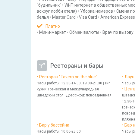
"будильник"
•
Wi-Fi интернет в общественных ме
вокруг лобби отеля)
•
Уборка номеров
•
Смена п
белья
•
Master Card
•
Visa Card
•
American Express
Платно
•
Мини-маркет
•
Обмен валюты
•
Врач по вызову
Рестораны и бары
• Ресторан "Tavern on the blue"
• Лау
Часы работы
: 12.30-14.30, 19.00-21.30
Тип
Часы р
|
• Цен
кухни
: Греческая и Международная
|
Шведский стол
Дресс-код
: повседневная
Шведск
|
12.30-1
Гречес
повсед
пляжн
• Бар у бассейна
• Бар 
Часы работы
: 10.00-23.00
Часы р