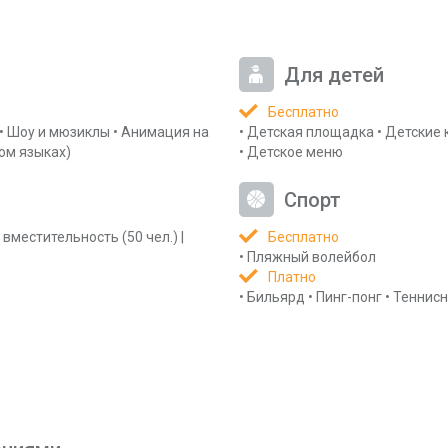
Для детей
Бесплатно
•
Шоу и мюзиклы
•
Анимация на
•
Детская площадка
•
Детские 
ком языках)
•
Детское меню
Спорт
 вместительность
(50 чел.)
|
Бесплатно
•
Пляжный волейбол
Платно
•
Бильярд
•
Пинг-понг
•
Теннисн