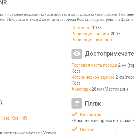
 NR
е и идеально подходит как для пар, так и для отдыха как всей семьей. Гостин
еля. Находится отель в 2 км от центра города Кос, столицы острова, и в 25 км
Построен:
1973
Реновация здания:
2007
Реновация номеров:
Достопримечате
Торговая часть города
2 км (г
Кос)
Историческое здание
2 км (гор
Кос)
Аквапарк
28 км (Мастихари)
R
Пляж
Бесплатно
otel Kos - NR
•
Расположен прямо на пляже
•
Платно
бщественных местах
•
Услуга