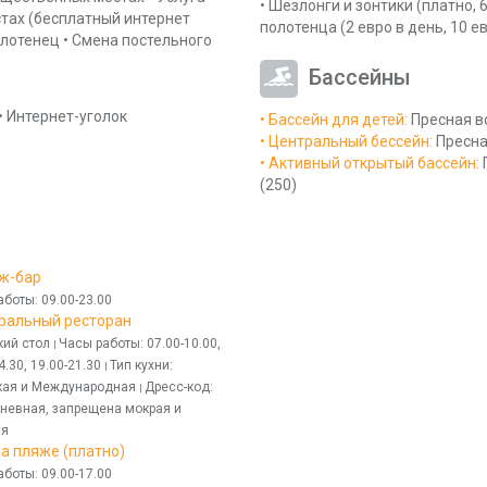
•
Шезлонги и зонтики
(платно, 
стах
(бесплатный интернет
полотенца
(2 евро в день, 10 
олотенец
•
Смена постельного
Бассейны
•
Интернет-уголок
• Бассейн для детей
:
Пресная в
• Центральный бессейн
:
Пресна
• Активный открытый бассейн
:
(250)
нж-бар
аботы
: 09.00-23.00
тральный ресторан
ий стол
Часы работы
: 07.00-10.00,
|
4.30, 19.00-21.30
Тип кухни
:
|
кая и Международная
Дресс-код
:
|
невная, запрещена мокрая и
ая
на пляже (платно)
аботы
: 09.00-17.00