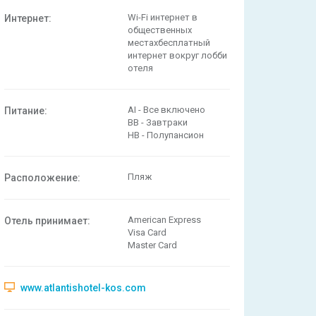
Wi-Fi интернет в
Интернет:
общественных
местахбесплатный
интернет вокруг лобби
отеля
AI - Все включено
Питание:
BB - Завтраки
HB - Полупансион
Пляж
Расположениe:
American Express
Отель принимает:
Visa Card
Master Card
www.atlantishotel-kos.com