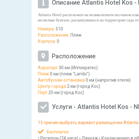
Описание Atlantis Hotel Kos -
Atlantis
Hotel
расположен на великолепном песчаном пляж
несколько бунгало, раскинувшихся на территории сада от
Номера:
510
Расположение:
Пляж
Корпуса:
0
Расположение
Аэропорт
30 км (Иппократес)
Пляж
0 км (пляж "Lambi")
Автобусная остановка
0 км (напротив отеля)
Центр города
2 км (город Кос)
Порт
25 км (город Кос)
Услуги - Atlantis Hotel Kos - N
15 причин выбрать вариант размещения Atlantis H
Бесплатно
•
Ресепшн
(24 часа)
•
Лаундж
•
Кондиционер в о