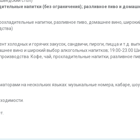
 шведский стол)
ительные напитки (без ограничения); разливное пиво и домашн
, прохладительные напитки, разливное пиво, домашнее вино, широ
дства)
ент холодных и горячих закусок, сандвичи, пироги, пицца и т.д. вы
ашнее вино и широкий выбор алкогольных напитков; 19.00-23.00 Ш
производства. Кофе, чай, прохладительные напитки, разливное пи
аторами на нескольких языках: музыкальные номера, кабаре, шоу,
бходимости.
т.