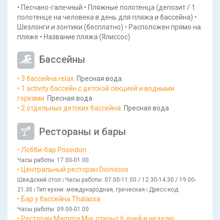
•
Песчано-галечный
•
Пляжные полотенца
(депозит / 1
полотенце на человека в день для пляжа и бассейна)
•
Шезлонги и зонтики
(бесплатно)
•
Расположен прямо на
пляже
•
Название пляжа
(Ялиссос)
Бассейны
• 3 бассейна relax
:
Пресная вода
• 1 activity бассейн с детской секцией и водными
горками
:
Пресная вода
• 2 отдельных детских бассейна
:
Пресная вода
Рестораны и бары
• Лобби-бар Poseidon
Часы работы
: 17.00-01.00
• Центральный ресторан Dionissos
Шведский стол
Часы работы
: 07.00-11.00 / 12.30-14.30 / 19.00-
|
21.30
Тип кухни
: международная, греческая
Дресс-код
|
|
• Бар у бассейна Thalassa
Часы работы
: 09.00-01.00
• Ресторан Mamma Mia: открыт 6 дней в неделю