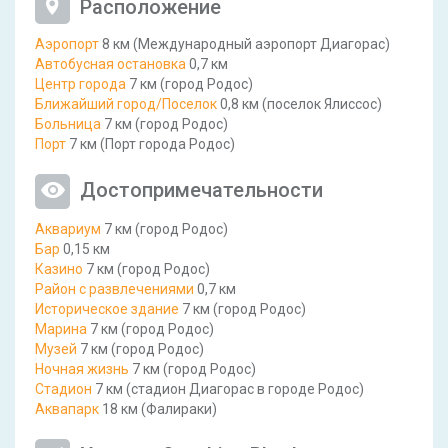
Расположение
Аэропорт
8 км (Международный аэропорт Диагорас)
Автобусная остановка
0,7 км
Центр города
7 км (город Родос)
Ближайший город/Поселок
0,8 км (поселок Ялиссос)
Больница
7 км (город Родос)
Порт
7 км (Порт города Родос)
Достопримечательности
Аквариум
7 км (город Родос)
Бар
0,15 км
Казино
7 км (город Родос)
Район c развлечениями
0,7 км
Историческое здание
7 км (город Родос)
Марина
7 км (город Родос)
Музей
7 км (город Родос)
Ночная жизнь
7 км (город Родос)
Стадион
7 км (стадион Диагорас в городе Родос)
Аквапарк
18 км (Фалираки)