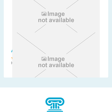
Aeolos Beach Resort-Corfu
Корфу, Перама
Sunshine Corfu Hotel and Spa
Корфу, Нисаки