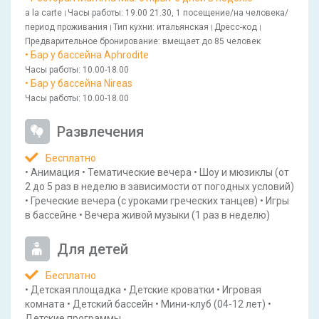
a la carte
Часы работы
: 19.00 21.30, 1 посещение/на человека/
|
период проживания
Тип кухни
: итальянская
Дресс-код
|
|
|
Предварительное бронирование
: вмещает до 85 человек
• Бар у бассейна Aphrodite
Часы работы
: 10.00-18.00
• Бар у бассейна Nireas
Часы работы
: 10.00-18.00
Развлечения
Бесплатно
•
Анимация
•
Тематические вечера
•
Шоу и мюзиклы
(от
2 до 5 раз в неделю в зависимости от погодных условий)
•
Греческие вечера
(с уроками греческих танцев)
•
Игры
в бассейне
•
Вечера живой музыки
(1 раз в неделю)
Для детей
Бесплатно
•
Детская площадка
•
Детские кроватки
•
Игровая
комната
•
Детский бассейн
•
Мини-клуб
(04-12 лет)
•
Детские программы