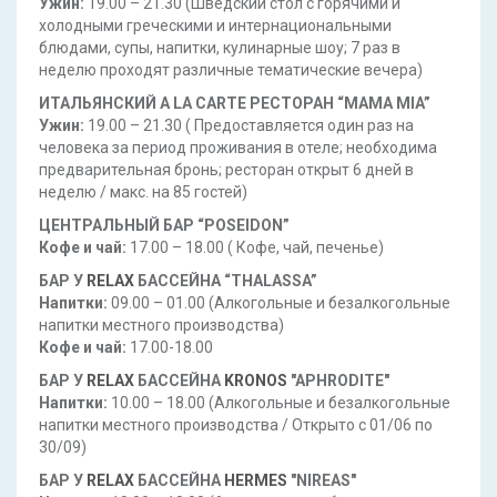
Ужин:
19.00 – 21.30 (Шведский стол с горячими и
холодными греческими и интернациональными
блюдами, супы, напитки, кулинарные шоу; 7 раз в
неделю проходят различные тематические вечера)
ИТАЛЬЯНСКИЙ A LA CARTE РЕСТОРАН “MAMA MIA”
Ужин:
19.00 – 21.30 ( Предоставляется один раз на
человека за период проживания в отеле; необходима
предварительная бронь; ресторан открыт 6 дней в
неделю / макс. на 85 гостей)
ЦЕНТРАЛЬНЫЙ БАР “POSEIDON”
Кофе и чай:
17.00 – 18.00 ( Кофе, чай, печенье)
БАР У
RELAX
БАССЕЙНА “THALASSA”
Напитки:
09.00 – 01.00 (Алкогольные и безалкогольные
напитки местного производства)
Кофе и чай:
17.00-18.00
БАР У
RELAX
БАССЕЙНА
KRONOS
"APHRODITE"
Напитки:
10.00 – 18.00 (Алкогольные и безалкогольные
напитки местного производства / Открыто с 01/06 по
30/09)
БАР У
RELAX
БАССЕЙНА
HERMES
"NIREAS"