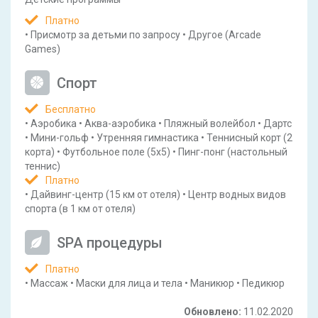
Платно
•
Присмотр за детьми по запросу
•
Другое
(Arcade
Games)
Спорт
Бесплатно
•
Аэробика
•
Аква-аэробика
•
Пляжный волейбол
•
Дартс
•
Мини-гольф
•
Утренняя гимнастика
•
Теннисный корт
(2
корта)
•
Футбольное поле
(5x5)
•
Пинг-понг
(настольный
теннис)
Платно
•
Дайвинг-центр
(15 км от отеля)
•
Центр водных видов
спорта
(в 1 км от отеля)
SPA процедуры
Платно
•
Массаж
•
Маски для лица и тела
•
Маникюр
•
Педикюр
Обновлено:
11.02.2020