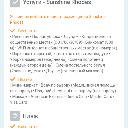
Услуги - Sunshine Rhodes
20 причин выбрать вариант размещения Sunshine
Rhodes
Бесплатно
•
Ресепшн
•
Полная уборка
•
Лаундж
•
Кондиционер в
общественных местах
(с 01/06-30/09)
•
Банкомат
(800
м)
•
Wi-Fi интернет в общественных местах
(и в номерах)
•
Парковка
(открытый)
•
Театр на открытом воздухе
•
Уборка номеров
(ежедневно)
•
Смена полотенец
(каждый второй день)
•
Смена постельного белья
(2раза в неделю)
•
Другое
(сувенирный магазин)
Платно
•
Мини-маркет
•
Врач по вызову
(Медицинская помощь
по запросу)
•
Поздний check-out по запросу
(по запросу)
•
Массаж
•
American Express
•
Diners Club
•
Master Card
•
Visa Card
Пляж
Бесплатно