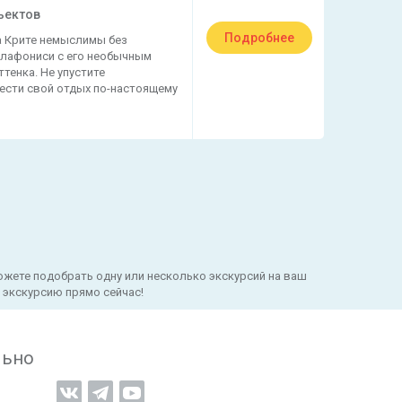
ъектов
Подробнее
а Крите немыслимы без
лафониси с его необычным
тенка. Не упустите
сти свой отдых по-настоящему
можете подобрать одну или несколько экскурсий на ваш
 экскурсию прямо сейчас!
льно