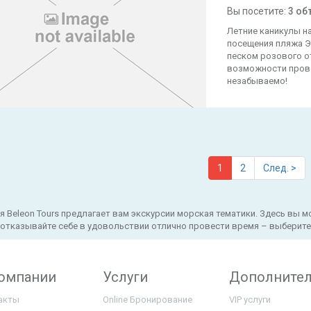
Вы посетите:
3 об
Летние каникулы н
посещения пляжа Э
песком розового от
возможности прове
незабываемо!
1
2
След. >
я Beleon Tours предлагает вам экскурсии морская тематики. Здесь вы 
е отказывайте себе в удовольствии отлично провести время – выберите
компании
Услуги
Дополните
акты
Online Бронирование
VIP услуги