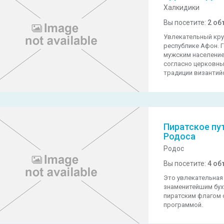
Халкидики
Вы посетите:
2 об
Увлекательный кру
республике Афон. 
мужским население
согласно церковны
традиции византий
Пиратское пу
Родоса
Родос
Вы посетите:
4 об
Это увлекательная
знаменитейшим бух
пиратским флагом 
программой.