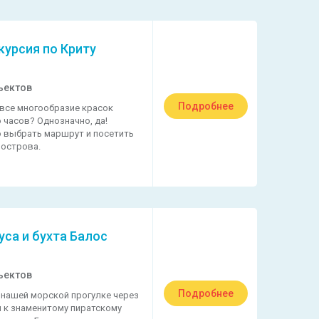
курсия по Криту
ъектов
Подробнее
все многообразие красок
 часов? Однозначно, да!
о выбрать маршрут и посетить
 острова.
уса и бухта Балос
ъектов
Подробнее
 нашей морской прогулке через
й к знаменитому пиратскому