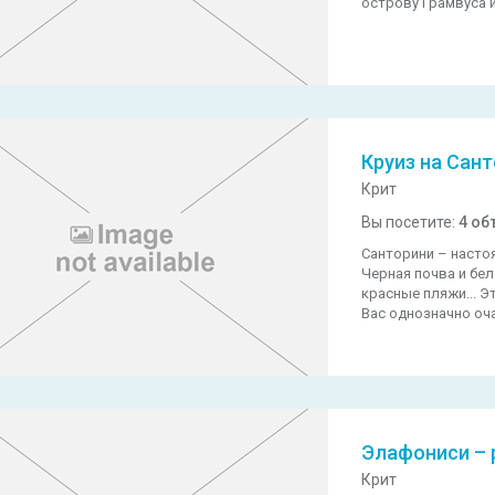
острову Грамвуса и
Круиз на Сан
Крит
Вы посетите:
4 об
Санторини – насто
Черная почва и бе
красные пляжи... Э
Вас однозначно оч
Элафониси – 
Крит