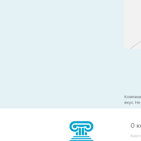
Компани
вкус. Н
О 
Конт