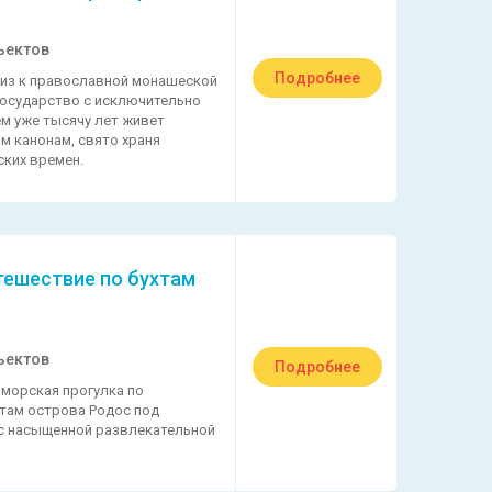
ъектов
Подробнее
из к православной монашеской
Государство с исключительно
м уже тысячу лет живет
м канонам, свято храня
ских времен.
тешествие по бухтам
ъектов
Подробнее
 морская прогулка по
там острова Родос под
с насыщенной развлекательной