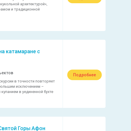
«кукольной архитектурой»,
рамом и традиционной
на катамаране с
ъектов
Подробнее
скурсии в точности повторяет
большим исключением –
 купанием в уединенной бухте
 Святой Горы Афон