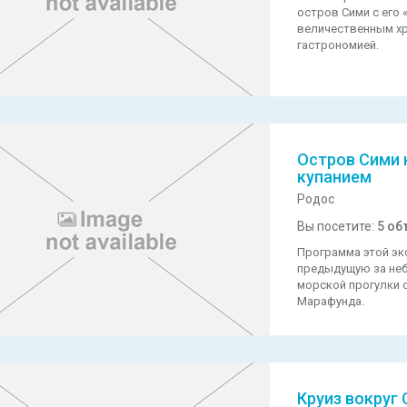
остров Сими с его 
величественным х
гастрономией.
Остров Сими 
купанием
Родос
Вы посетите:
5 об
Программа этой эк
предыдущую за не
морской прогулки с
Марафунда.
Круиз вокруг