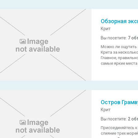
Обзорная экс
Крит
Вы посетите:
7 об
Можно ли ощутить 
Крита за несколько
Главное, правильн
самые яркие места
Остров Грамв
Крит
Вы посетите:
2 об
Присоединяйтесь к
слияние трех море