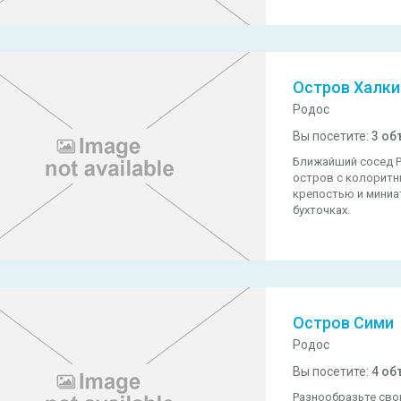
Остров Халки
Родос
Вы посетите:
3 об
Ближайший сосед Р
остров с колоритн
крепостью и мини
бухточках.
Остров Сими
Родос
Вы посетите:
4 об
Разнообразьте сво