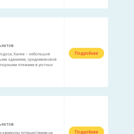
ъектов
Подробнее
одоса, Халки – небольшой
ыми зданиями, средневековой
атюрными пляжами в уютных
ъектов
Подробнее
и каникулы путешествием на