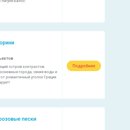
 лагуне Балос.
торини
ъектов
Подробнее
ящий остров контрастов.
лоснежные города, синие воды и
тот романтичный уголок Греции
арует!
розовые пески