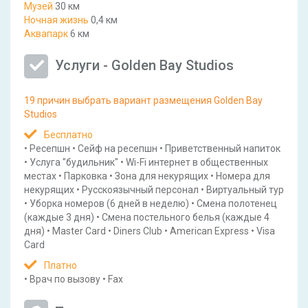
Музей
30 км
Ночная жизнь
0,4 км
Аквапарк
6 км
Услуги - Golden Bay Studios
19 причин выбрать вариант размещения Golden Bay
Studios
Бесплатно
•
Ресепшн
•
Сейф на ресепшн
•
Приветственный напиток
•
Услуга "будильник"
•
Wi-Fi интернет в общественных
местах
•
Парковка
•
Зона для некурящих
•
Номера для
некурящих
•
Русскоязычный персонал
•
Виртуальный тур
•
Уборка номеров
(6 дней в неделю)
•
Смена полотенец
(каждые 3 дня)
•
Смена постельного белья
(каждые 4
дня)
•
Master Card
•
Diners Club
•
American Express
•
Visa
Card
Платно
•
Врач по вызову
•
Fax