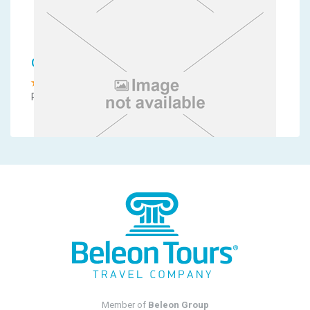
Oasis Hotel Bungalows
Родос, Афанду
Marin Dream Hotel - NR
Крит, Ираклион
Member of
Beleon Group