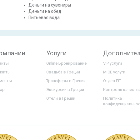
Деньги на сувениры
Деньги на обед
Питьевая вода
компании
Услуги
Дополните
акты
Online Бронирование
VIP услуги
изиты
Свадьба в Греции
MICE услуги
менты
Трансферы в Греции
Отдел FIT
map
Экскурсии в Греции
Контроль качеств
Отели в Греции
Политика
конфиденциально