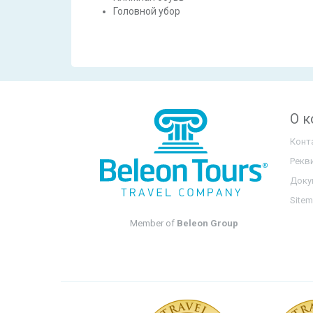
Головной убор
О 
Конт
Рекв
Доку
Site
Member of
Beleon Group