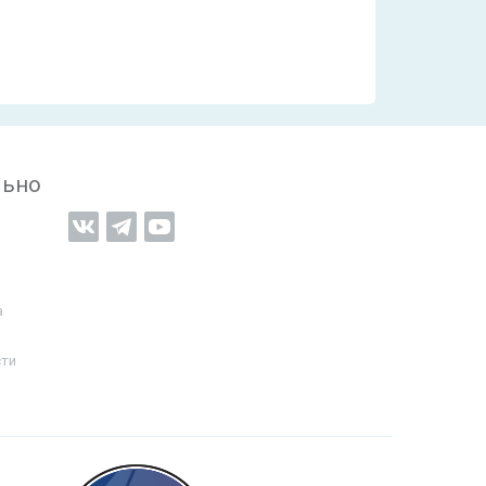
льно
а
сти