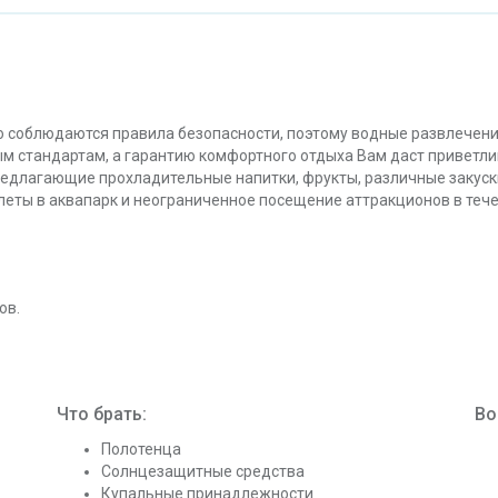
о соблюдаются правила безопасности, поэтому водные развлечения
 стандартам, а гарантию комфортного отдыха Вам даст приветли
редлагающие прохладительные напитки, фрукты, различные закуск
леты в аквапарк и неограниченное посещение аттракционов в тече
ов.
Что брать:
Во
Полотенца
Солнцезащитные средства
Купальные принадлежности