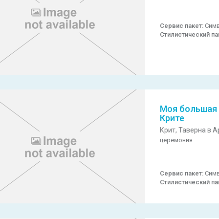
Сервис пакет:
Симв
Стилистический па
Моя большая 
Крите
Крит,
Таверна в А
церемония
Сервис пакет:
Симв
Стилистический па