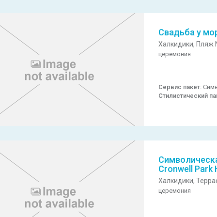
Свадьба у мо
Халкидики,
Пляж N
церемония
Сервис пакет:
Симв
Стилистический па
Символическа
Cronwell Park 
Халкидики,
Терра
церемония