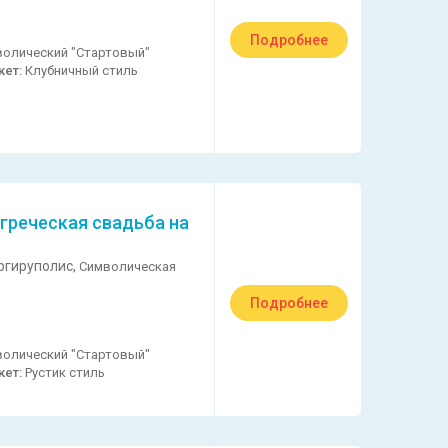
Подробнее
олический "Стартовый"
кет:
Клубничный стиль
греческая свадьба на
ргируполис,
Символическая
Подробнее
олический "Стартовый"
кет:
Рустик стиль