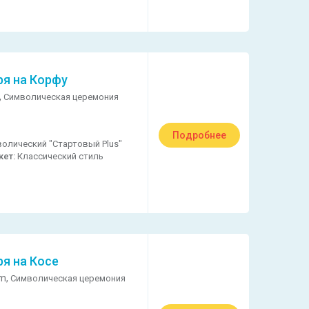
ря на Корфу
,
Символическая церемония
Подробнее
олический "Стартовый Plus"
кет:
Классический стиль
ря на Косе
m,
Символическая церемония