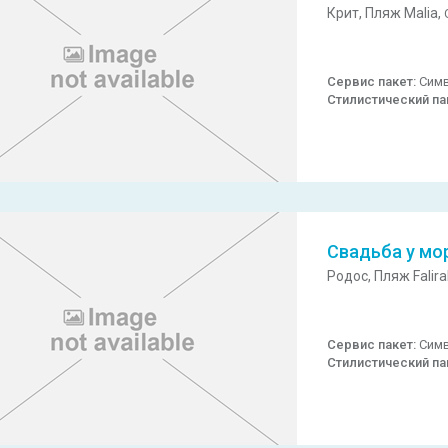
Крит,
Пляж Malia,
Сервис пакет:
Симв
Стилистический па
Свадьба у мо
Родос,
Пляж Falira
Сервис пакет:
Симв
Стилистический па