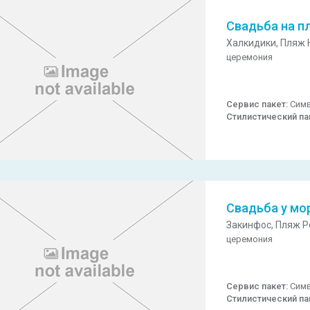
Свадьба на п
Халкидики,
Пляж 
церемония
Сервис пакет:
Симв
Стилистический па
Свадьба у мо
Закинфос,
Пляж Po
церемония
Сервис пакет:
Симв
Стилистический па