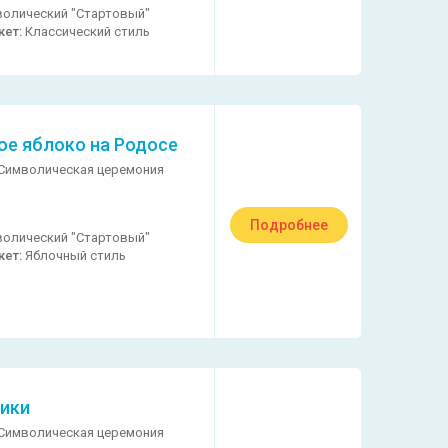
олический "Стартовый"
кет:
Классический стиль
ое яблоко на Родосе
Символическая церемония
Подробнее
олический "Стартовый"
кет:
Яблочный стиль
ики
Символическая церемония