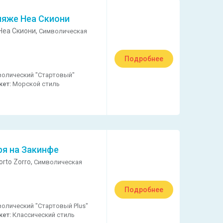
ляже Неа Скиони
Неа Скиони,
Символическая
Подробнее
олический "Стартовый"
кет:
Морской стиль
ря на Закинфе
rto Zorro,
Символическая
Подробнее
олический "Стартовый Plus"
кет:
Классический стиль