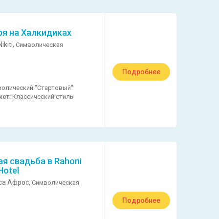
ря на Халкидиках
ikiti,
Символическая
Подробнее
олический "Стартовый"
кет:
Классический стиль
я свадьба в Rahoni
Hotel
са Афрос,
Символическая
Подробнее