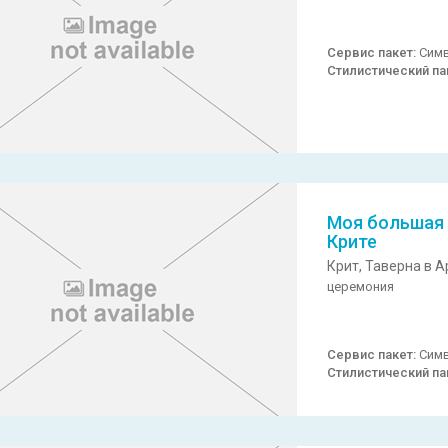
Сервис пакет:
Симв
Стилистический па
Моя большая 
Крите
Крит,
Таверна в А
церемония
Сервис пакет:
Симв
Стилистический па