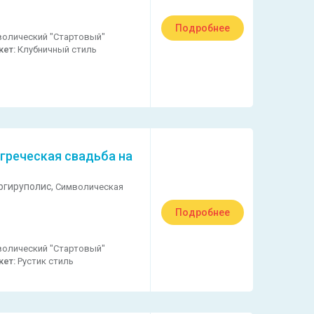
Подробнее
олический "Стартовый"
кет:
Клубничный стиль
греческая свадьба на
ргируполис,
Символическая
Подробнее
олический "Стартовый"
кет:
Рустик стиль