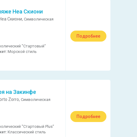
ляже Неа Скиони
Неа Скиони,
Символическая
Подробнее
олический "Стартовый"
кет:
Морской стиль
ря на Закинфе
rto Zorro,
Символическая
Подробнее
олический "Стартовый Plus"
кет:
Классический стиль