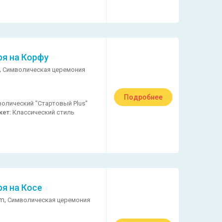
ря на Корфу
,
Символическая церемония
Подробнее
олический "Стартовый Plus"
кет:
Классический стиль
ря на Косе
m,
Символическая церемония