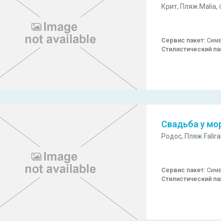
Крит,
Пляж Malia,
Сервис пакет:
Симв
Стилистический па
Свадьба у мо
Родос,
Пляж Falira
Сервис пакет:
Симв
Стилистический па