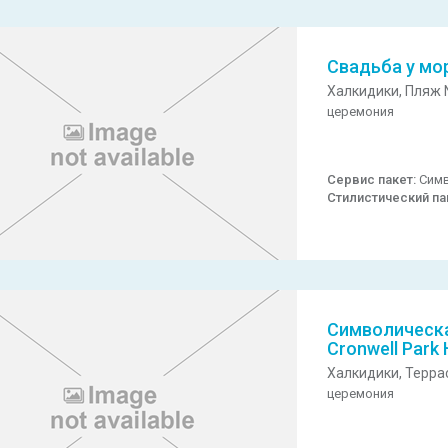
Свадьба у мо
Халкидики,
Пляж N
церемония
Сервис пакет:
Симв
Стилистический па
Символическа
Cronwell Park 
Халкидики,
Терра
церемония