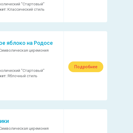
олический "Стартовый"
кет:
Классический стиль
ое яблоко на Родосе
Символическая церемония
Подробнее
олический "Стартовый"
кет:
Яблочный стиль
ики
Символическая церемония