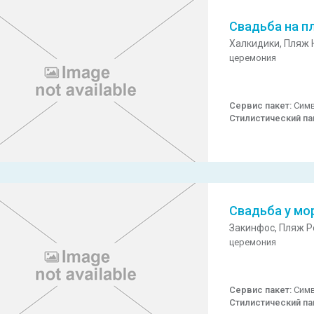
Свадьба на п
Халкидики,
Пляж 
церемония
Сервис пакет:
Симв
Стилистический па
Свадьба у мо
Закинфос,
Пляж Po
церемония
Сервис пакет:
Симв
Стилистический па