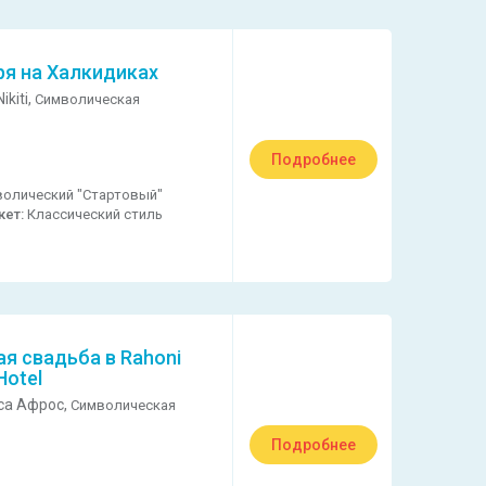
ря на Халкидиках
ikiti,
Символическая
Подробнее
олический "Стартовый"
кет:
Классический стиль
я свадьба в Rahoni
Hotel
са Афрос,
Символическая
Подробнее