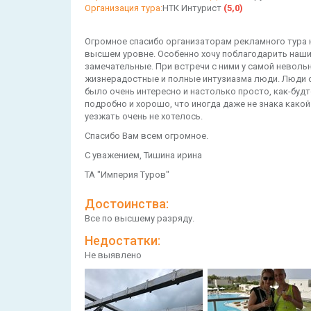
Организация тура:
НТК Интурист
(5,0)
Огромное спасибо организаторам рекламного тура на
высшем уровне. Особенно хочу поблагодарить наших
замечательные. При встречи с ними у самой неволь
жизнерадостные и полные интузиазма люди. Люди с
было очень интересно и настолько просто, как-будт
подробно и хорошо, что иногда даже не знака какой 
уезжать очень не хотелось.
Спасибо Вам всем огромное.
С уважением, Тишина ирина
ТА "Империя Туров"
Достоинства:
Все по высшему разряду.
Недостатки:
Не выявлено