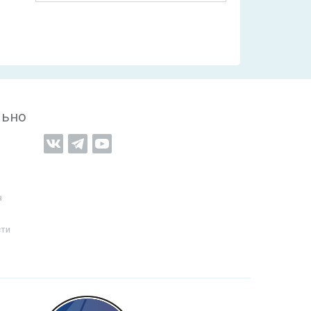
льно
а
сти