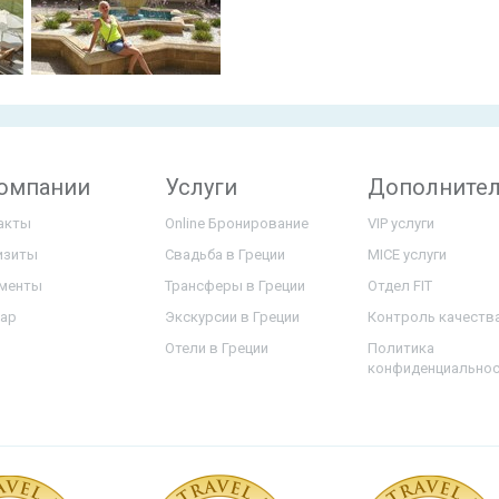
компании
Услуги
Дополните
акты
Online Бронирование
VIP услуги
изиты
Свадьба в Греции
MICE услуги
менты
Трансферы в Греции
Отдел FIT
map
Экскурсии в Греции
Контроль качеств
Отели в Греции
Политика
конфиденциально