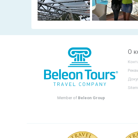
О 
Конт
Рекв
Доку
Site
Member of
Beleon Group